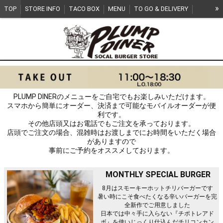
»
TOP
STORE INFO
TACO BOX
MENU
TO GO & DELIVERY
RECRUIT
PLUMP DINERのメニューをご自宅でもお楽しみいただけます。
スマホから簡単にオーダー、決済まで可能なモバイルオーダーが便
利です。
その他店頭又はお電話でもご注文を承っております。
店頭でご注文の場合、混雑時はお渡しまでにお時間をいただく場合
がありますので
事前にご予約をオススメしております。
MONTHLY SPECIAL BURGER
8月はスモーキーホットチリバーガーです
暑い時にこそ食べたくなる辛いバーガーを完
全新作でご用意しました
日本では中々手に入らない『チポトレアド
ボ』を使いじっくり仕込んだチリコンカン