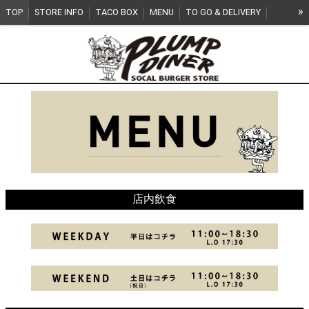
»
TOP
STORE INFO
TACO BOX
MENU
TO GO & DELIVERY
RECRUIT
店内飲食